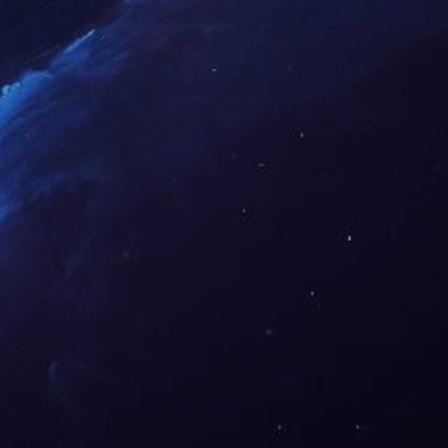
焦点球员
凯恩·沃克 (莱斯特城)
射手榜第1
安东尼·戈登 (纽卡旧将/现英冠)
助攻王
米哈伊洛·穆德里克 (租借)
新星
友情链接
元幕画
懂球帝
直播吧
虎扑体育