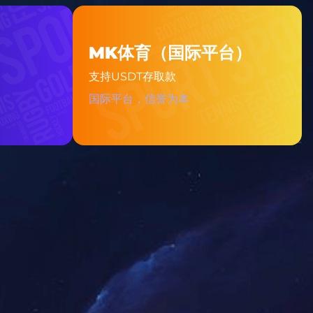
莱斯特城
58分
1
诺丁汉森林
56分
2
谢菲尔德联
54分
3
伊普斯维奇
51分
4
布赖顿
49分
5
桑德兰
48分
6
查看完整积分榜 >
热门球队
莱斯特城
诺丁汉森林
谢菲联
伯恩利
西布朗
利兹联
卡迪夫城
考文垂