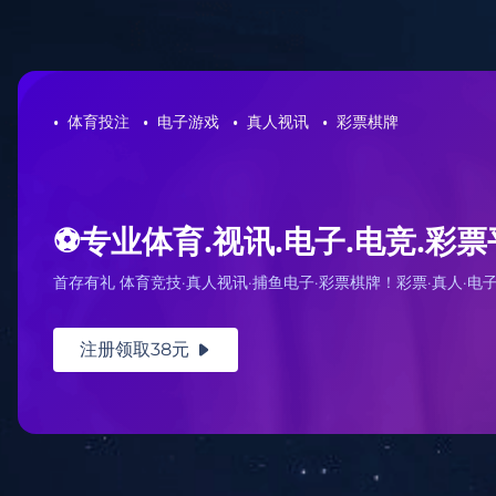
元
幕
画
今日英冠直播
LIVE 65'
英格兰冠军联赛
英格兰
🔵
🔴
2 : 1
莱斯特城
诺维奇
谢菲
进入直播间
英冠联赛：激烈角逐与豪门复兴的战场