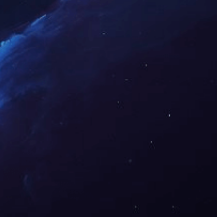
焦点球员
凯恩·沃克 (莱斯特城)
射手榜第1
安东尼·戈登 (纽卡旧将/现英冠)
助攻王
米哈伊洛·穆德里克 (租借)
新星
友情链接
元幕画
懂球帝
直播吧
虎扑体育