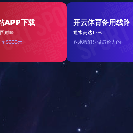
nship）被誉为全球竞争最激烈的次级联赛。在这里，每一
则可能付出惨痛代价。元幕画为您提供最新的英冠直播
环赛制。赛季结束时，排名前两名的球队直接升入英超
，争夺最后一个升入顶级联赛的宝贵名额。这种“赢家通
一轮。
门的重返，英冠联赛的观赏性大幅提升。这些球队通常
。例如，诺丁汉森林在进攻端展现出极高的效率，擅长
斯特城则更注重中场控制，通过严密的防守反击寻找得
起也是一大看点。众多来自南美和非洲的年轻才俊将英
员的实时表现，对于球迷了解未来足坛趋势具有重要意