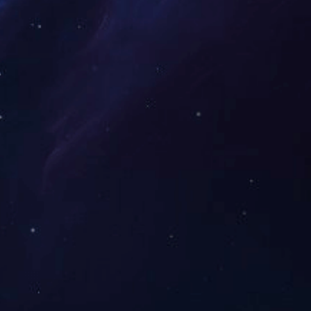
英冠战术百科
英
的最
深入解读英冠常见的阵型变化，从4-3-3到3-5-2，分析各队战
回
术特点。
冠
高清直播？
则是什么？
区别在哪里？