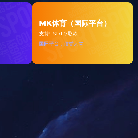
莱斯特城
58分
1
诺丁汉森林
56分
2
谢菲尔德联
54分
3
伊普斯维奇
51分
4
布赖顿
49分
5
桑德兰
48分
6
查看完整积分榜 >
热门球队
莱斯特城
诺丁汉森林
谢菲联
伯恩利
西布朗
利兹联
卡迪夫城
考文垂