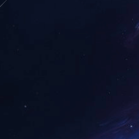
义。
体育资讯 & 赛事回顾
莱斯特城近期状态火热，冲击英超升
夏季转会窗口
级名额
在补强？
球队动态 | 阅读更多
转会新闻 | 阅读更
其他体育直播
足球直播
NBA直播
CBA直播
网球直播
电竞比赛