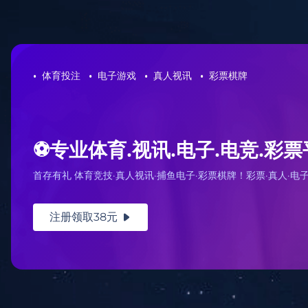
元
幕
画
今日英冠直播
LIVE 65'
英格兰冠军联赛
英格兰
🔵
🔴
2 : 1
莱斯特城
诺维奇
谢菲
进入直播间
英冠联赛：激烈角逐与豪门复兴的战场