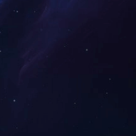
英冠战术百科
英
的最
深入解读英冠常见的阵型变化，从4-3-3到3-5-2，分析各队战
回
术特点。
冠
高清直播？
则是什么？
区别在哪里？