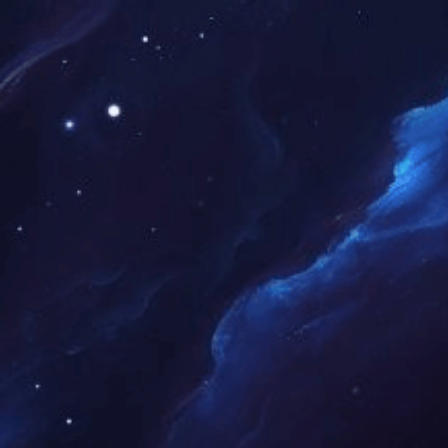
前瞻：哪些英冠球队正
战术解析：诺丁汉森林如何构建高效
防守体系
多
技术分析 | 阅读更多
奥运资讯