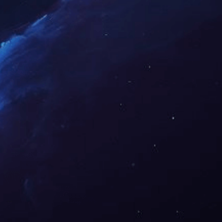
焦点球员
凯恩·沃克 (莱斯特城)
射手榜第1
安东尼·戈登 (纽卡旧将/现英冠)
助攻王
米哈伊洛·穆德里克 (租借)
新星
友情链接
元幕画
懂球帝
直播吧
虎扑体育