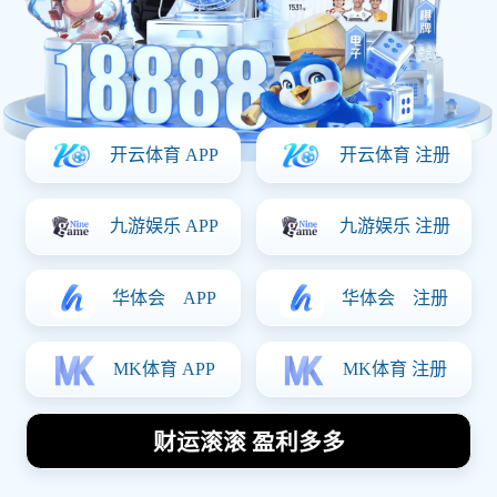
谢菲尔德联
布赖顿
进入直播间
英格兰冠军联赛
20:45
🟡
🟣
VS
米德尔斯堡
斯旺西
进入直播间
英格兰冠军联赛
明日 03:00
🔵
🔴
VS
伊普斯维奇
赫尔城